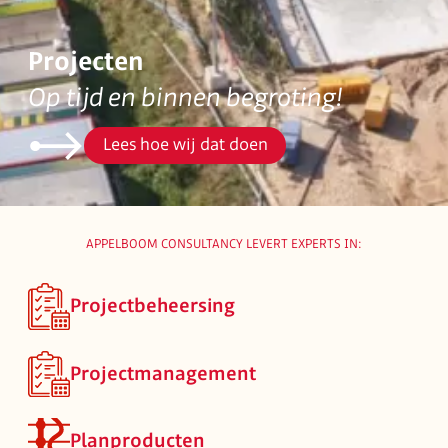
Projecten
Op tijd en binnen begroting!
Lees hoe wij dat doen
APPELBOOM CONSULTANCY LEVERT EXPERTS IN:
Projectbeheersing
Projectmanagement
Planproducten