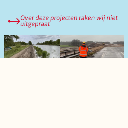
Over deze projecten raken wij niet
uitgepraat
An apple a day keeps the doctor away.
Grootschalige
Vechtdalverbinding
Beschoeiingen
Er rijden dagelijks veel
(vracht)auto’s vanuit het
We onderhouden namens
oosten van Overijssel via de
onze opdrachtgever, het
N340, N48 en N377 naar
waterschap Delfland, zo'n
Zwolle, Ommen, Hardenberg
700 kilometer aan
en omgekeerd. Voorheen